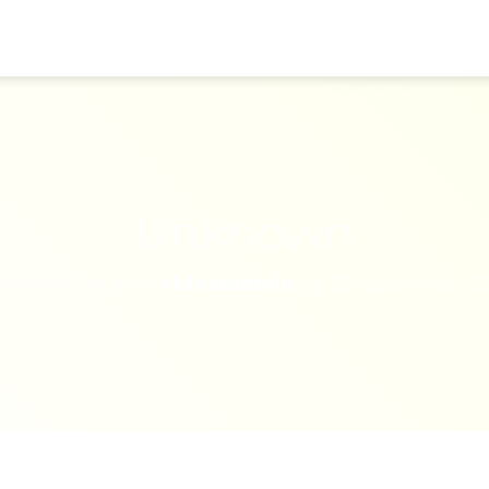
Unknown
publiceerd door
vbfestadmin
op
25 september 2