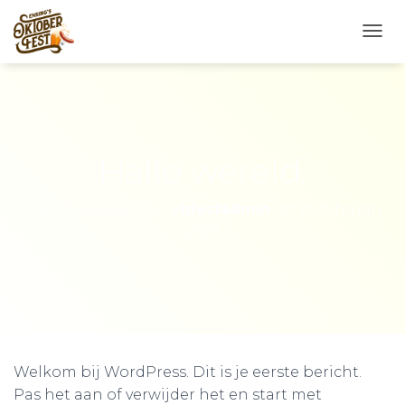
N
A
V
I
G
A
T
Hallo wereld.
I
E
W
Gepubliceerd door
vbfestadmin
op
20 februari
I
2018
S
S
E
L
E
N
Welkom bij WordPress. Dit is je eerste bericht.
Pas het aan of verwijder het en start met