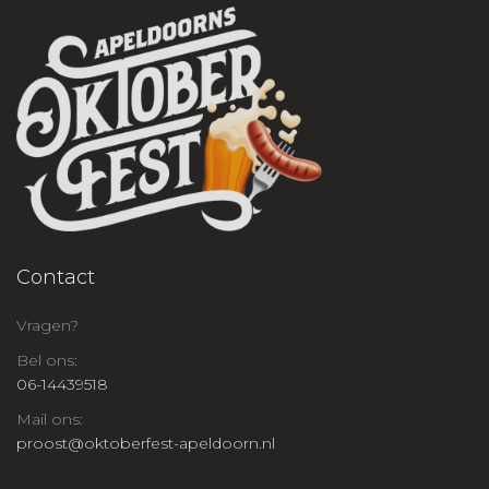
Contact
Vragen?
Bel ons:
06-14439518
Mail ons:
proost@oktoberfest-apeldoorn.nl