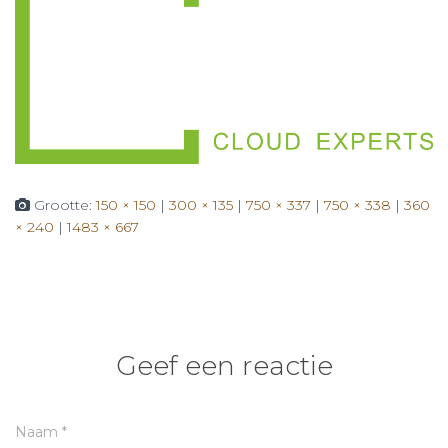
Grootte:
150 × 150
|
300 × 135
|
750 × 337
|
750 × 338
|
360
× 240
|
1483 × 667
Geef een reactie
Naam
*